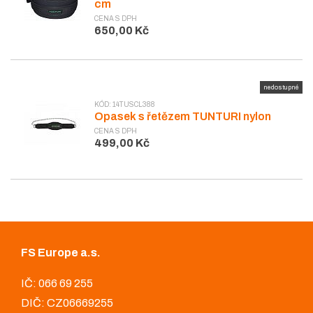
cm
CENA S DPH
650,00 Kč
nedostupné
KÓD: 14TUSCL388
Opasek s řetězem TUNTURI nylon
CENA S DPH
499,00 Kč
FS Europe a.s.
IČ: 066 69 255
DIČ: CZ06669255