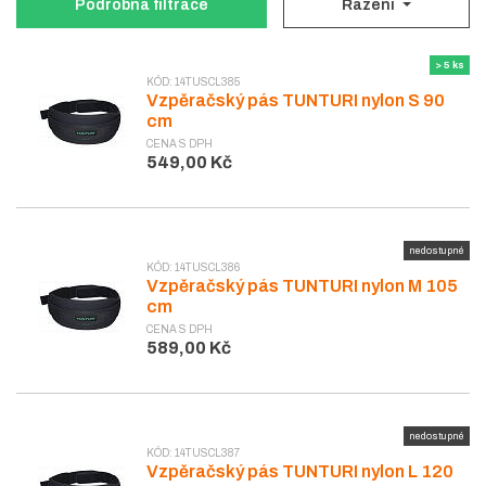
Podrobná filtrace
Řazení
> 5 ks
KÓD: 14TUSCL385
Vzpěračský pás TUNTURI nylon S 90
cm
CENA S DPH
549,00 Kč
nedostupné
KÓD: 14TUSCL386
Vzpěračský pás TUNTURI nylon M 105
cm
CENA S DPH
589,00 Kč
nedostupné
KÓD: 14TUSCL387
Vzpěračský pás TUNTURI nylon L 120