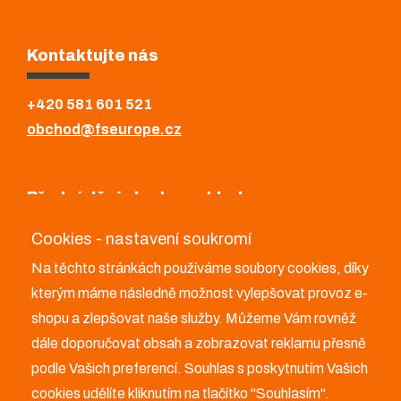
Kontaktujte nás
+420 581 601 521
obchod@fseurope.cz
Předváděcí plocha a sklad
Cookies - nastavení soukromí
FS Europe a.s.
Na těchto stránkách používáme soubory cookies, díky
Bělotín 347
kterým máme následně možnost vylepšovat provoz e-
753 64 Bělotín
shopu a zlepšovat naše služby. Můžeme Vám rovněž
+420 581 601 521
dále doporučovat obsah a zobrazovat reklamu přesně
obchod@fseurope.cz
podle Vašich preferencí. Souhlas s poskytnutím Vašich
cookies udělíte kliknutím na tlačítko "Souhlasím".