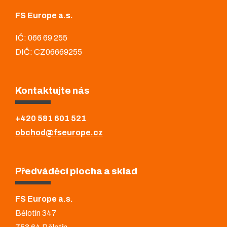
FS Europe a.s.
IČ: 066 69 255
DIČ: CZ06669255
Kontaktujte nás
+420 581 601 521
obchod@fseurope.cz
Předváděcí plocha a sklad
FS Europe a.s.
Bělotín 347