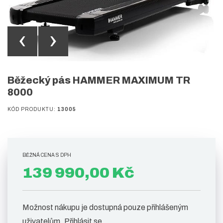
‹
›
Běžecký pás HAMMER MAXIMUM TR
8000
KÓD PRODUKTU:
13005
BĚŽNÁ CENA S DPH
139 990,00 Kč
Možnost nákupu je dostupná pouze přihlášeným
uživatelům.
Přihlásit se