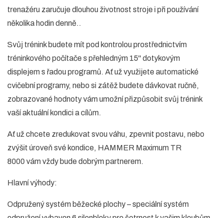
trenažéru zaručuje dlouhou životnost stroje i při používání
několika hodin denně..
Svůj trénink budete mít pod kontrolou prostřednictvím
tréninkového počítače s přehledným 15" dotykovým
displejem s řadou programů. Ať už využijete automatické
cvičební programy, nebo si zátěž budete dávkovat ručně,
zobrazované hodnoty vám umožní přizpůsobit svůj trénink
vaší aktuální kondici a cílům.
Ať už chcete zredukovat svou váhu, zpevnit postavu, nebo
zvýšit úroveň své kondice, HAMMER Maximum TR
8000 vám vždy bude dobrým partnerem.
Hlavní výhody:
Odpružený systém běžecké plochy – speciální systém
odpružení vybaven 6 silenbloky pro šetrnost k vašim kloubům