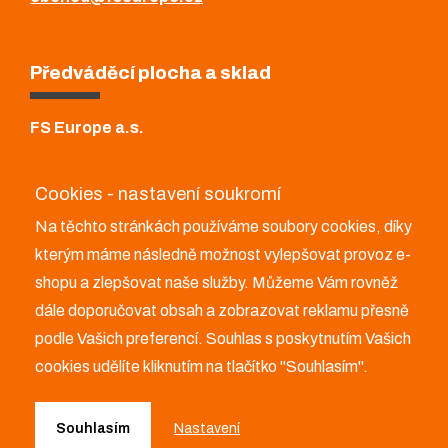
Předváděcí plocha a sklad
FS Europe a.s.
Bělotín 347
753 64 Bělotín
Cookies - nastavení soukromí
Na těchto stránkách používáme soubory cookies, díky
+420 581 601 521
kterým máme následně možnost vylepšovat provoz e-
obchod@fseurope.cz
shopu a zlepšovat naše služby. Můžeme Vám rovněž
dále doporučovat obsah a zobrazovat reklamu přesně
podle Vašich preferencí. Souhlas s poskytnutím Vašich
cookies udělíte kliknutím na tlačítko "Souhlasím".
Copyright © 2026 FS Europe a.s.
Souhlasím
Nastavení