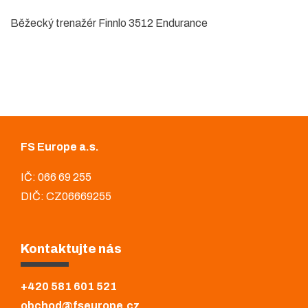
Běžecký trenažér Finnlo 3512 Endurance
FS Europe a.s.
IČ: 066 69 255
DIČ: CZ06669255
Kontaktujte nás
+420 581 601 521
obchod@fseurope.cz