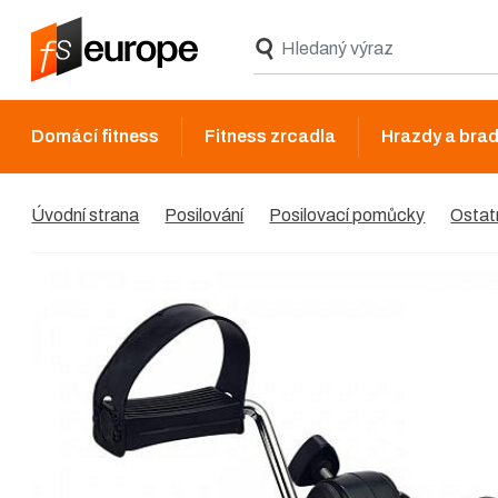
Domácí fitness
Fitness zrcadla
Hrazdy a brad
Úvodní strana
Posilování
Posilovací pomůcky
Ostat