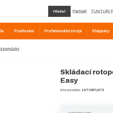
Partneři
TUNTURI R
Hledat
la
Posilování
Profesionální stroje
Steppery
ní pomůcky
Skládací roto
Easy
Kód produktu:
14TUSFU273