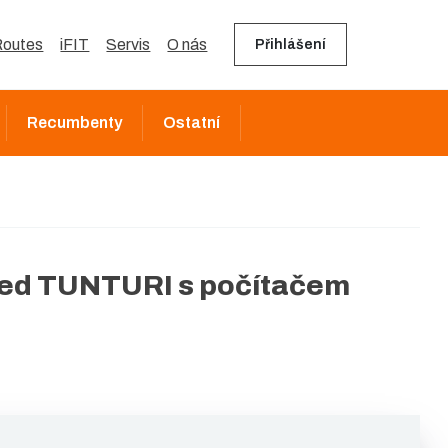
outes
iFIT
Servis
O nás
Přihlášení
Recumbenty
Ostatní
ped TUNTURI s počítačem