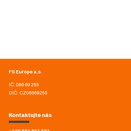
FS Europe a.s.
IČ: 066 69 255
DIČ: CZ06669255
Kontaktujte nás