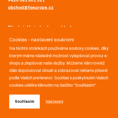
+420 581 601 521
obchod@fseurope.cz
Předváděcí plocha a sklad
Cookies - nastavení soukromí
FS Europe a.s.
Na těchto stránkách používáme soubory cookies, díky
Bělotín 347
kterým máme následně možnost vylepšovat provoz e-
753 64 Bělotín
shopu a zlepšovat naše služby. Můžeme Vám rovněž
+420 581 601 521
dále doporučovat obsah a zobrazovat reklamu přesně
obchod@fseurope.cz
podle Vašich preferencí. Souhlas s poskytnutím Vašich
cookies udělíte kliknutím na tlačítko "Souhlasím".
Souhlasím
Nastavení
Copyright © 2026 FS Europe a.s.